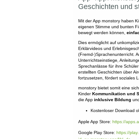
Geschichten und s
Mit der App monstory haben Kin
eigenen Stimme und bunten Fi
bewegt werden können,
einfa
Dies ermöglicht auf unkomplizi
Erklärvideos und Erlebnisgesch
(Fremd-)Sprachenunterricht. 
Unterrichtseinstiege, Anleitun
Sprechanlässe für ihre Schüler:
erstellten Geschichten über Ai
fortzusetzen, fördert soziale
monstory bietet somit eine sic
Kinder
Kommunikation und 
die App
inklusive Bildung
und
Kostenloser Download o
Apple App Store:
https://apps
Google Play Store:
https://pla