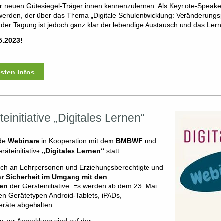
r neuen Gütesiegel-Träger:innen kennenzulernen. Als Keynote-Speaker
werden, der über das Thema „Digitale Schulentwicklung: Veränderun
n der Tagung ist jedoch ganz klar der lebendige Austausch und das Ler
5.2023!
gsten Infos
initiative „Digitales Lernen“
nde
Webinare
in Kooperation mit dem
BMBWF
und
räteinitiative
„Digitales Lernen“
statt.
ich an Lehrpersonen und Erziehungsberechtigte und
hr Sicherheit im Umgang
mit den
pen
der Geräteinitiative. Es werden ab dem 23. Mai
en Gerätetypen Android-Tablets, iPADs,
räte abgehalten.
os zur Anmeldung sind auf der