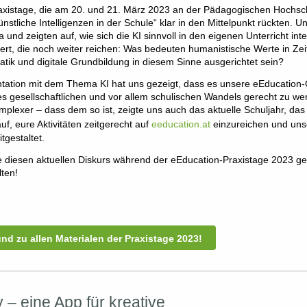
raxistage, die am 20. und 21. März 2023 an der Pädagogischen Hochsc
stliche Intelligenzen in der Schule“ klar in den Mittelpunkt rückten. U
nd zeigten auf, wie sich die KI sinnvoll in den eigenen Unterricht in
ert, die noch weiter reichen: Was bedeuten humanistische Werte in Zeit
matik und digitale Grundbildung in diesem Sinne ausgerichtet sein?
ontation mit dem Thema KI hat uns gezeigt, dass es unsere eEducatio
s gesellschaftlichen und vor allem schulischen Wandels gerecht zu we
mplexer – dass dem so ist, zeigte uns auch das aktuelle Schuljahr, das
uf, eure Aktivitäten zeitgerecht auf
eeducation.at
einzureichen und uns
tgestaltet.
ie diesen aktuellen Diskurs während der eEducation-Praxistage 2023 g
ten!
und zu allen Materialen der Praxistage 2023!
 – eine App für kreative