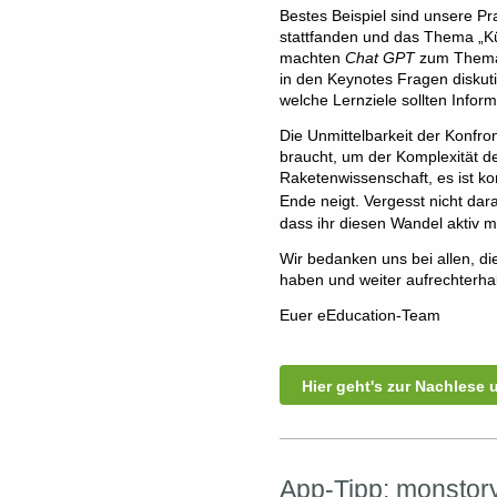
Bestes Beispiel sind unsere P
stattfanden und das Thema „Kün
machten
Chat GPT
zum Thema u
in den Keynotes Fragen diskuti
welche Lernziele sollten Infor
Die Unmittelbarkeit der Konfr
braucht, um der Komplexität de
Raketenwissenschaft, es ist ko
Ende neigt. Vergesst nicht dara
dass ihr diesen Wandel aktiv mi
Wir bedanken uns bei allen, d
haben und weiter aufrechterhal
Euer eEducation-Team
Hier geht's zur Nachlese 
App-Tipp: monstory