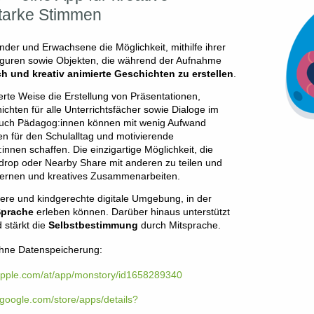
tarke Stimmen
der und Erwachsene die Möglichkeit, mithilfe ihrer
guren sowie Objekten, die während der Aufnahme
ch und kreativ animierte Geschichten zu erstellen
.
erte Weise die Erstellung von Präsentationen,
ichten für alle Unterrichtsfächer sowie Dialoge im
Auch Pädagog:innen können mit wenig Aufwand
gen für den Schulalltag und motivierende
innen schaffen. Die einzigartige Möglichkeit, die
rdrop oder Nearby Share mit anderen zu teilen und
s Lernen und kreatives Zusammenarbeiten.
here und kindgerechte digitale Umgebung, in der
Sprache
erleben können. Darüber hinaus unterstützt
 stärkt die
Selbstbestimmung
durch Mitsprache.
hne Datenspeicherung:
.apple.com/at/app/monstory/id1658289340
y.google.com/store/apps/details?