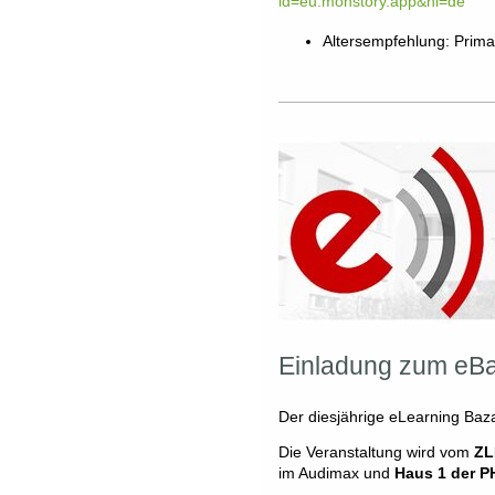
id=eu.monstory.app&hl=de
Altersempfehlung: Primar
Einladung zum eBa
Der diesjährige eLearning Baz
Die Veranstaltung wird vom
ZL
im Audimax und
Haus 1 der P