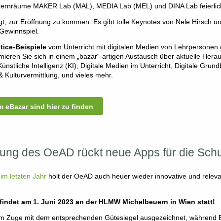
ernräume MAKER Lab (MAL), MEDIA Lab (MEL) und DINA Lab feierlich
t, zur Eröffnung zu kommen. Es gibt tolle Keynotes von Nele Hirsch u
 Gewinnspiel.
tice-Beispiele
vom Unterricht mit digitalen Medien von Lehrpersonen
ormieren Sie sich in einem „bazar“-artigen Austausch über aktuelle He
tliche Intelligenz (KI), Digitale Medien im Unterricht, Digitale Grund
 & Kulturvermittlung, und vieles mehr.
 eBazar sind hier zu finden
ung des OeAD rückt neue Apps für die Schu
im letzten Jahr
holt der OeAD auch heuer wieder innovative und releva
indet am 1. Juni 2023 an der HLMW Michelbeuern in Wien statt!
m Zuge mit dem entsprechenden Gütesiegel ausgezeichnet, während 