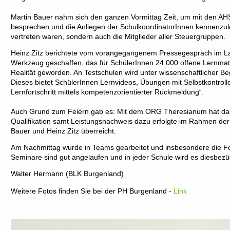
Martin Bauer nahm sich den ganzen Vormittag Zeit, um mit den A
besprechen und die Anliegen der SchulkoordinatorInnen kennenzulern
vertreten waren, sondern auch die Mitglieder aller Steuergruppen.
Heinz Zitz berichtete vom vorangegangenem Pressegespräch im Lan
Werkzeug geschaffen, das für SchülerInnen 24.000 offene Lernmateri
Realität geworden. An Testschulen wird unter wissenschaftlicher Be
Dieses bietet SchülerInnen Lernvideos, Übungen mit Selbstkontrolle
Lernfortschritt mittels kompetenzorientierter Rückmeldung“.
Auch Grund zum Feiern gab es: Mit dem ORG Theresianum hat das 
Qualifikation samt Leistungsnachweis dazu erfolgte im Rahmen de
Bauer und Heinz Zitz überreicht.
Am Nachmittag wurde in Teams gearbeitet und insbesondere die Fo
Seminare sind gut angelaufen und in jeder Schule wird es diesbez
Walter Hermann (BLK Burgenland)
Weitere Fotos finden Sie bei der PH Burgenland -
Link