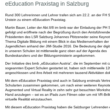
eEducation Praxistag in Salzburg
Rund 300 Lehrerinnen und Lehrer trafen sich am 22.2. an der FH 
Urstein zu einem eEducation Praxistag.
Martin Bauer, Leiter der Abt.II/8 im bmb war der Einladung der PH 
gefolgt und eröffnete nach der Begrüßung durch den Amtsführend
Präsidenten des LSR Salzburg Johannes Plötzeneder seine Keyno
Thema Digitale Bildung mit einem Blick in das Medienverhalten der
Jugendlichen anhand der JIM-Studie 2016. Die Bedeutung der digit
in unseren Schulen ist mittlerweile ganz oben auf der Agenda des
Bundeskanzlers und der Bildungsministerin angekommen.
Der Initiative des bmb „eEducation Austria“, die im September mit c
sogeannten Expert.Schulen gestartet ist, haben sich mittlerweile 1
angeschlossen und ihre Arbeit mit mehreren tausend Aktivitäten do
Mit dem eEducation Praxistag sind auch in Salzburg erstmals Vertret
Schularten zusammen gekommen, um nach einer weiteren Keynot
Augmented und Virtual Reality in zehn sehr gut besuchten Worksho
Hand anzulegen – sei es an iPads zum Filmen oder um mit VR-Brille
virtuelle Realität einzutauchen.
Mit diesem eEducation Praxistag haben die Salzburger Lehrenden e