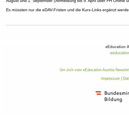
August und 1. September (Anmeldung bis 9. April über PH Online 
Es müssten nur die eDAV-Fristen und die Kurs-Links ergänzt werde
eEducation A
eeducatio
Um sich vom eEducation Austria Newslette
Impressum
|
Dat