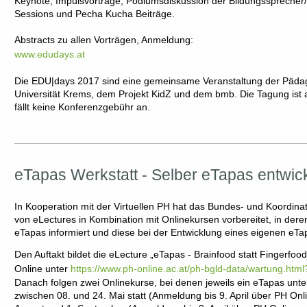
Keynote, Impulsvorträge, Podiumsdiskussion der Bildungssprecher/
Sessions und Pecha Kucha Beiträge.
Abstracts zu allen Vorträgen, Anmeldung:
www.edudays.at
Die EDU|days 2017 sind eine gemeinsame Veranstaltung der Pädag
Universität Krems, dem Projekt KidZ und dem bmb. Die Tagung ist 
fällt keine Konferenzgebühr an.
eTapas Werkstatt - Selber eTapas entwic
In Kooperation mit der Virtuellen PH hat das Bundes- und Koordina
von eLectures in Kombination mit Onlinekursen vorbereitet, in dere
eTapas informiert und diese bei der Entwicklung eines eigenen eTa
Den Auftakt bildet die eLecture „eTapas - Brainfood statt Fingerfood
Online unter
https://www.ph-online.ac.at/ph-bgld-data/wartung.ht
Danach folgen zwei Onlinekurse, bei denen jeweils ein eTapas unter
zwischen 08. und 24. Mai statt (Anmeldung bis 9. April über PH On